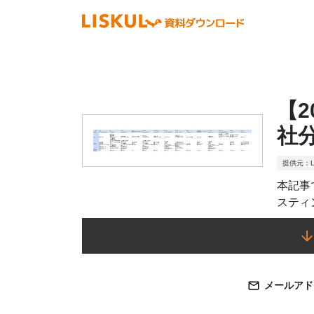
【
社
提供元：L
本記事
スティ
メールアド