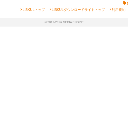
chevron_right
chevron_right
chevron_right
LISKULトップ
LISKULダウンロードサイトトップ
利用規約
© 2017-2026 MEDIA ENGINE