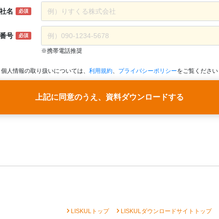
社名
必須
番号
必須
※携帯電話推奨
個人情報の取り扱いについては、
利用規約
、
プライバシーポリシー
をご覧ください
上記に同意のうえ、資料ダウンロードする
chevron_right
chevron_right
che
LISKULトップ
LISKULダウンロードサイトトップ