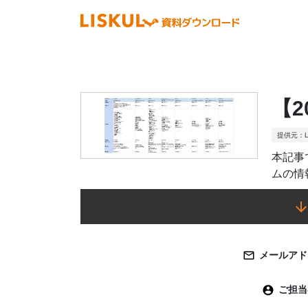
【
提供元：L
本記事
ムの情
メールアド
ご担当