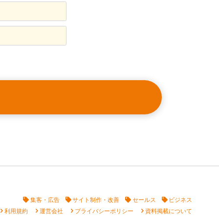
集客・広告
サイト制作・改善
セールス
ビジネス
vron_right
chevron_right
chevron_right
chevron_right
利用規約
運営会社
プライバシーポリシー
資料掲載について