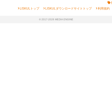
chevron_right
chevron_right
chevron_right
LISKULトップ
LISKULダウンロードサイトトップ
利用規約
© 2017-2026 MEDIA ENGINE