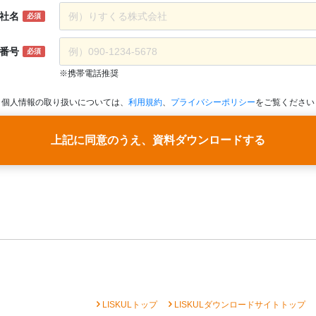
社名
必須
番号
必須
※携帯電話推奨
個人情報の取り扱いについては、
利用規約
、
プライバシーポリシー
をご覧ください
上記に同意のうえ、資料ダウンロードする
chevron_right
chevron_right
che
LISKULトップ
LISKULダウンロードサイトトップ