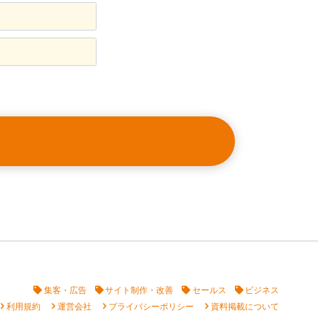
集客・広告
サイト制作・改善
セールス
ビジネス
vron_right
chevron_right
chevron_right
chevron_right
利用規約
運営会社
プライバシーポリシー
資料掲載について