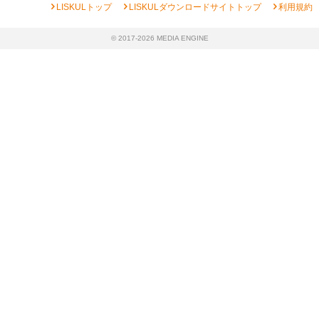
chevron_right
chevron_right
chevron_right
LISKULトップ
LISKULダウンロードサイトトップ
利用規約
© 2017-2026 MEDIA ENGINE