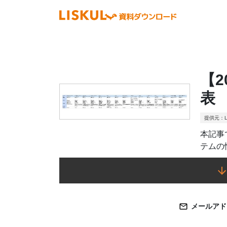
【
表
提供元：L
本記事
テムの
メールアド