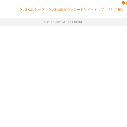
chevron_right
chevron_right
chevron_right
LISKULトップ
LISKULダウンロードサイトトップ
利用規約
© 2017-2026 MEDIA ENGINE