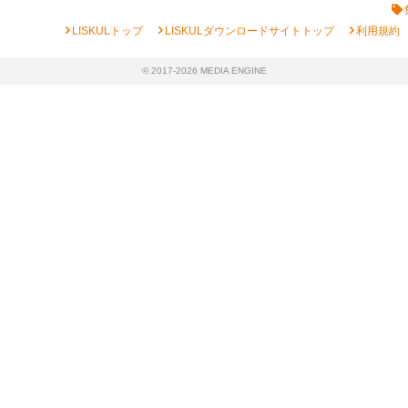
chevron_right
chevron_right
chevron_right
LISKULトップ
LISKULダウンロードサイトトップ
利用規約
© 2017-2026 MEDIA ENGINE