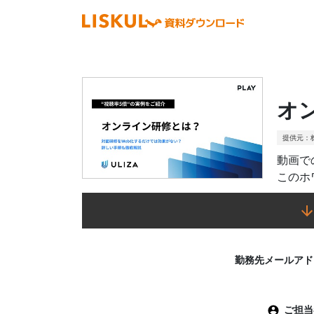
オ
提供元：株
動画で
このホ
勤務先
メール
アド
ご担当