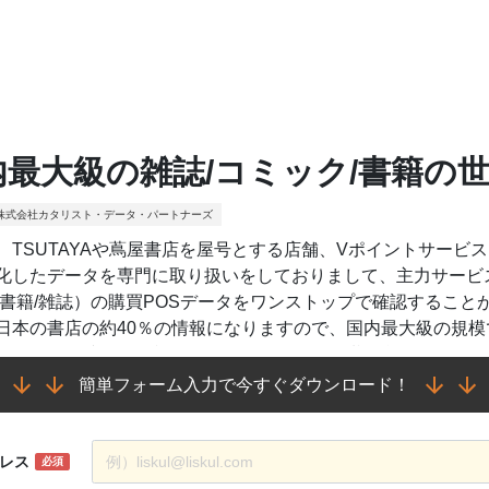
内最大級の雑誌/コミック/書籍の
株式会社カタリスト・データ・パートナーズ
、TSUTAYAや蔦屋書店を屋号とする店舗、Vポイントサービ
化したデータを専門に取り扱いをしておりまして、主力サービスで
/書籍/雑誌）の購買POSデータをワンストップで確認することが
日本の書店の約40％の情報になりますので、国内最大級の規
V会員約1.3億人（有効ID数）の属性データと掛け合わせることで
どのニーズに応じたトレンド分析もできます。Punblishin
簡単フォーム入力で今すぐダウンロード！
中、ライフステージやスタイルを色濃く反映するデータです。
代理店の方へ
レス
必須
点の分析が可能です。