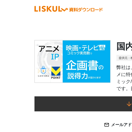
国
提供元：
弊社は
メに特
ミック
です。
ます。
府県な
や頭の
・広告
メールアド
量的観