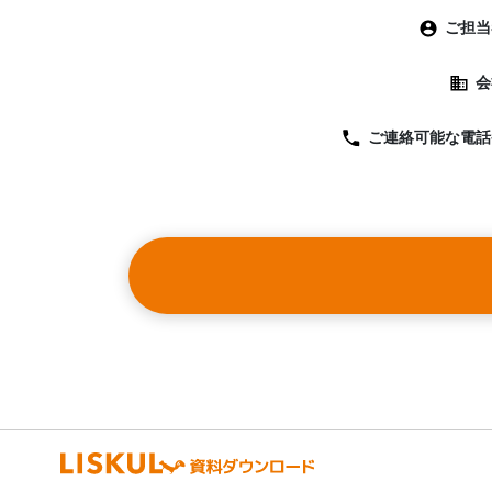
「実際
ご担当
雑誌メ
会
・雑誌
・時系
ご連絡可能な
電話
・広告
この実
かかる
増しま
・映画
映画・
の実績
・アニ
・コミ
・Z世