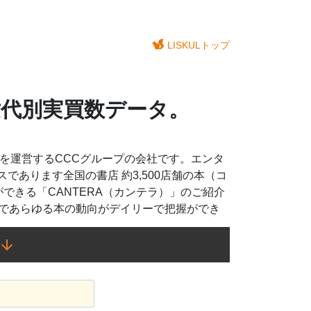
LISKULトップ
世代別実買数データ。
スを運営するCCCグループの会社です。エンタ
あります全国の書店 約3,500店舗の本（コ
できる「CANTERA（カンテラ）」のご紹介
模であらゆる本の動向がデイリーで把握ができ
10代、20代..年代や性別、ジャンル別、都道
g（出版物）のデータは、深い意味・価値、人の心
世代別でのトレンド分析に活用ください。