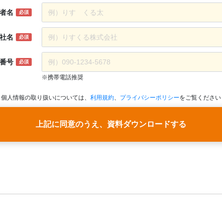
に、どの雑誌がどのような販売実績をあげているのか」
者名
必須
ディアは購買に関するデータが少なく、一般的な市場調査デー
社名
必須
の号別販売部数を知りたい
列（前年同月比）で比較したい
番号
必須
出稿する作品について、併買情報から満足度の高いターゲティ
※携帯電話推奨
績データをもとに販売好調誌の特集内容や要因、類書・親和性
個人情報の取り扱いについては、
利用規約
、
プライバシーポリシー
をご覧ください
キーワード（作品名・レーベル・作者）を具体的に選定、企画
す。
上記に同意のうえ、資料ダウンロードする
配給社、テレビ業界
テレビ業界、特にアニメ事業に関わる皆さんが口を揃えて仰りま
値があるのとないのでは「説得力がまるで違います」と。
メ作品のIP獲得のためにコミック販売数を知りたい
ックの購買クラスタ、併買商品を把握したい
代、若年層に人気のコミックを調査したい