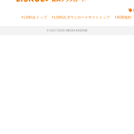
chevron_right
chevron_right
chevron_right
LISKULトップ
LISKULダウンロードサイトトップ
利用規約
© 2017-2026 MEDIA ENGINE