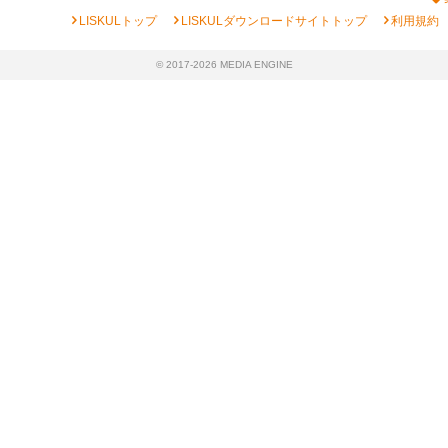
chevron_right
chevron_right
chevron_right
LISKULトップ
LISKULダウンロードサイトトップ
利用規約
© 2017-2026 MEDIA ENGINE