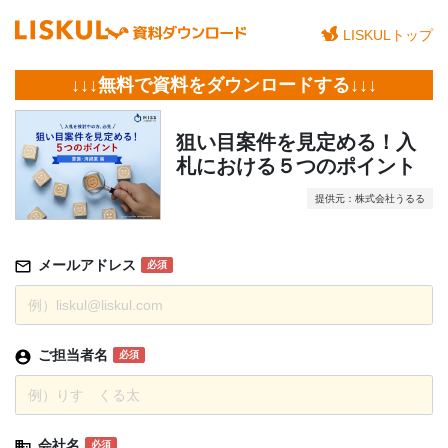
LISKULトップ
↓↓↓無料で資料をダウンロードする↓↓↓
狙い目案件を見定める！入
札における５つのポイント
提供元：株式会社うるる
メールアドレス
必須
ご担当者名
必須
会社名
必須