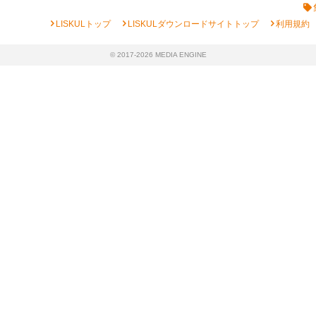
chevron_right
chevron_right
chevron_right
LISKULトップ
LISKULダウンロードサイトトップ
利用規約
© 2017-2026 MEDIA ENGINE