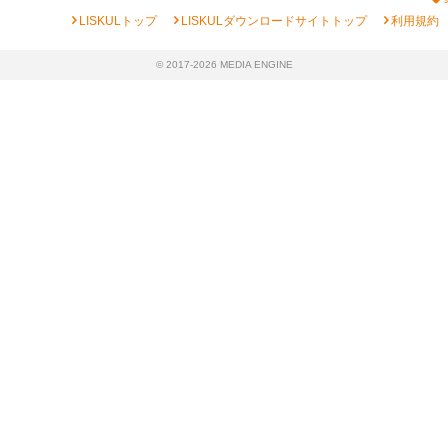
chevron_right
chevron_right
chevron_right
LISKULトップ
LISKULダウンロードサイトトップ
利用規約
© 2017-2026 MEDIA ENGINE