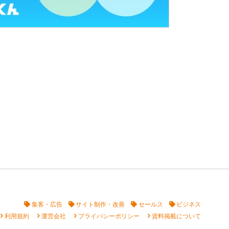
集客・広告
サイト制作・改善
セールス
ビジネス
vron_right
chevron_right
chevron_right
chevron_right
利用規約
運営会社
プライバシーポリシー
資料掲載について