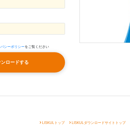
イバシーポリシー
をご覧ください
ウンロードする
chevron_right
chevron_right
che
LISKULトップ
LISKULダウンロードサイトトップ