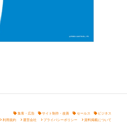
集客・広告
サイト制作・改善
セールス
ビジネス
vron_right
chevron_right
chevron_right
chevron_right
利用規約
運営会社
プライバシーポリシー
資料掲載について