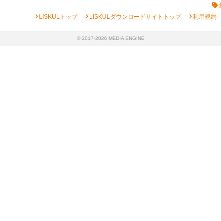
chevron_right
chevron_right
chevron_right
LISKULトップ
LISKULダウンロードサイトトップ
利用規約
© 2017-2026 MEDIA ENGINE