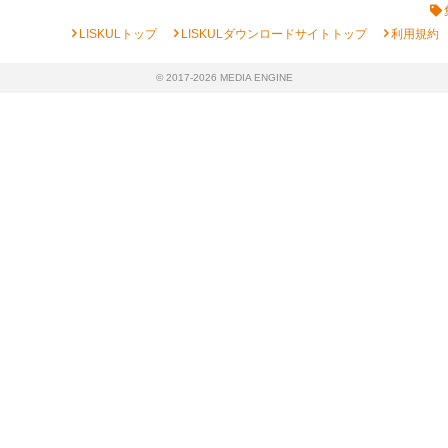
chevron_right
chevron_right
chevron_right
LISKULトップ
LISKULダウンロードサイトトップ
利用規約
© 2017-2026 MEDIA ENGINE