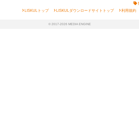
chevron_right
chevron_right
chevron_right
LISKULトップ
LISKULダウンロードサイトトップ
利用規約
© 2017-2026 MEDIA ENGINE