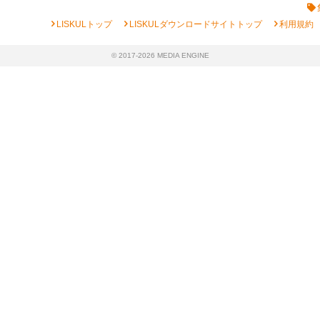
chevron_right
chevron_right
chevron_right
LISKULトップ
LISKULダウンロードサイトトップ
利用規約
© 2017-2026 MEDIA ENGINE