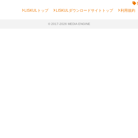
chevron_right
chevron_right
chevron_right
LISKULトップ
LISKULダウンロードサイトトップ
利用規約
© 2017-2026 MEDIA ENGINE