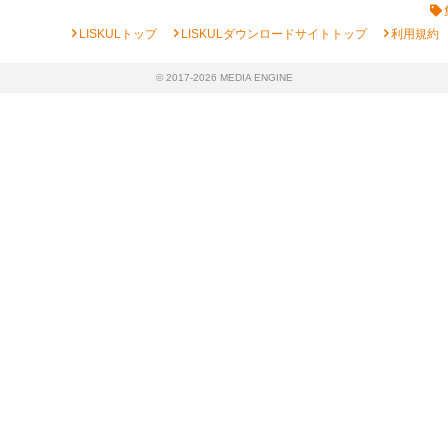
chevron_right
chevron_right
chevron_right
LISKULトップ
LISKULダウンロードサイトトップ
利用規約
© 2017-2026 MEDIA ENGINE