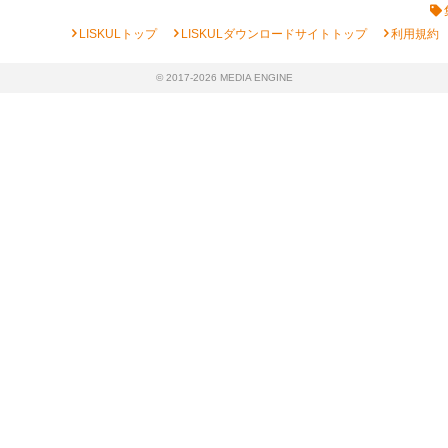
chevron_right
chevron_right
chevron_right
LISKULトップ
LISKULダウンロードサイトトップ
利用規約
© 2017-2026 MEDIA ENGINE