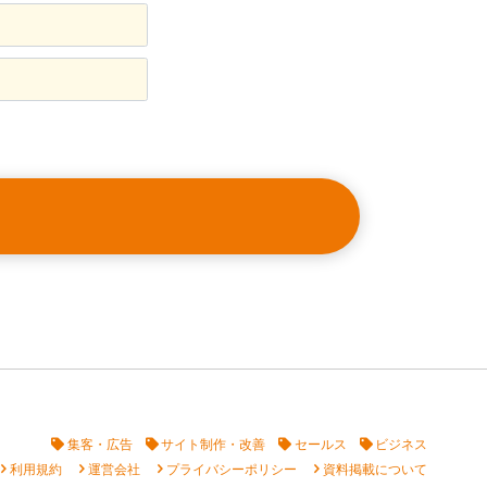
集客・広告
サイト制作・改善
セールス
ビジネス
vron_right
chevron_right
chevron_right
chevron_right
利用規約
運営会社
プライバシーポリシー
資料掲載について