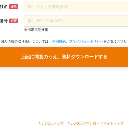
社名
必須
番号
必須
※携帯電話推奨
個人情報の取り扱いについては、
利用規約
、
プライバシーポリシー
をご覧ください
上記に同意のうえ、資料ダウンロードする
chevron_right
chevron_right
che
LISKULトップ
LISKULダウンロードサイトトップ