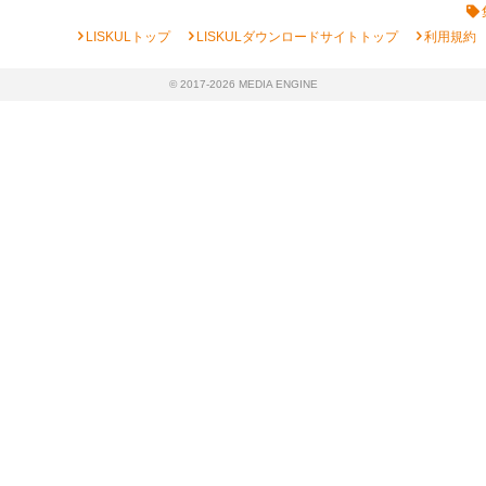
chevron_right
chevron_right
chevron_right
LISKULトップ
LISKULダウンロードサイトトップ
利用規約
© 2017-2026 MEDIA ENGINE