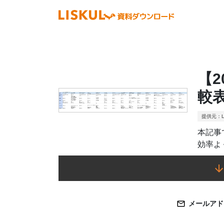
【
較
提供元：L
本記事
効率よ
メールアド