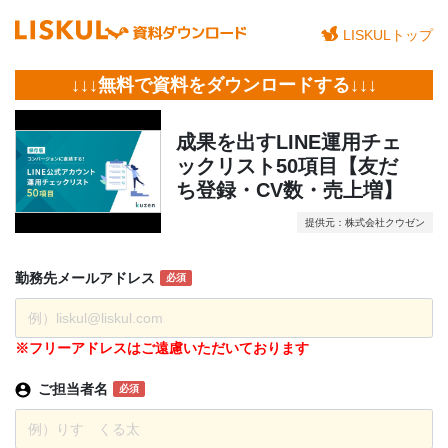
LISKULトップ
↓↓↓無料で資料をダウンロードする↓↓↓
成果を出すLINE運用チェ
ックリスト50項目【友だ
ち登録・CV数・売上増】
提供元：株式会社クウゼン
勤務先
メール
アドレス
必須
※フリーアドレスはご遠慮いただいております
ご担当者名
必須