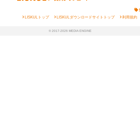
chevron_right
chevron_right
chevron_right
LISKULトップ
LISKULダウンロードサイトトップ
利用規約
© 2017-2026 MEDIA ENGINE