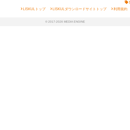
chevron_right
chevron_right
chevron_right
LISKULトップ
LISKULダウンロードサイトトップ
利用規約
© 2017-2026 MEDIA ENGINE