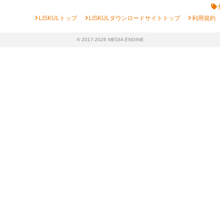
chevron_right
chevron_right
chevron_right
LISKULトップ
LISKULダウンロードサイトトップ
利用規約
© 2017-2026 MEDIA ENGINE