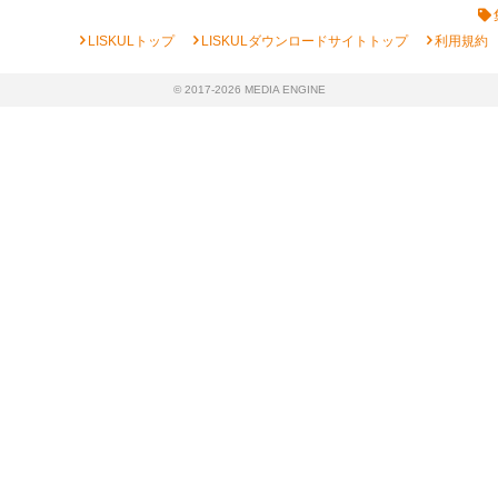
chevron_right
chevron_right
chevron_right
LISKULトップ
LISKULダウンロードサイトトップ
利用規約
© 2017-2026 MEDIA ENGINE