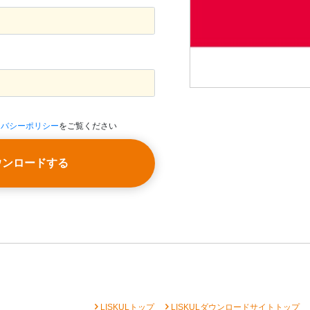
イバシーポリシー
をご覧ください
ウンロードする
chevron_right
chevron_right
che
LISKULトップ
LISKULダウンロードサイトトップ