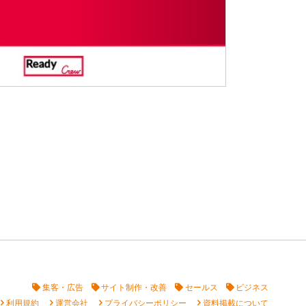
集客・広告
サイト制作・改善
セールス
ビジネス
vron_right
chevron_right
chevron_right
chevron_right
利用規約
運営会社
プライバシーポリシー
資料掲載について