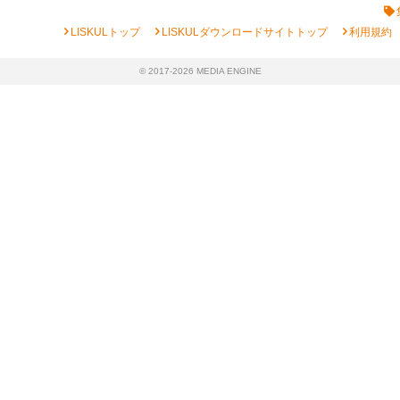
chevron_right
chevron_right
chevron_right
LISKULトップ
LISKULダウンロードサイトトップ
利用規約
© 2017-2026 MEDIA ENGINE