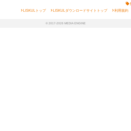
chevron_right
chevron_right
chevron_right
LISKULトップ
LISKULダウンロードサイトトップ
利用規約
© 2017-2026 MEDIA ENGINE