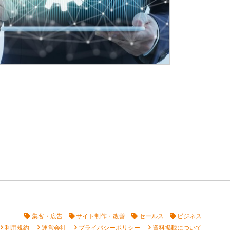
集客・広告
サイト制作・改善
セールス
ビジネス
vron_right
chevron_right
chevron_right
chevron_right
利用規約
運営会社
プライバシーポリシー
資料掲載について