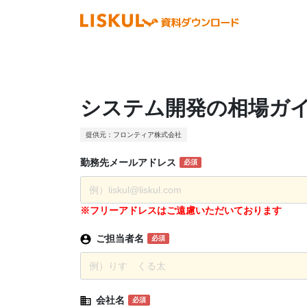
システム開発の相場ガ
提供元：フロンティア株式会社
勤務先
メール
アドレス
必須
※フリーアドレスはご遠慮いただいております
ご担当者名
必須
会社名
必須