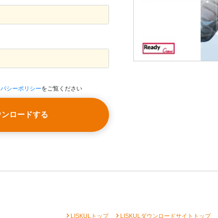
イバシーポリシー
をご覧ください
ウンロードする
chevron_right
chevron_right
che
LISKULトップ
LISKULダウンロードサイトトップ