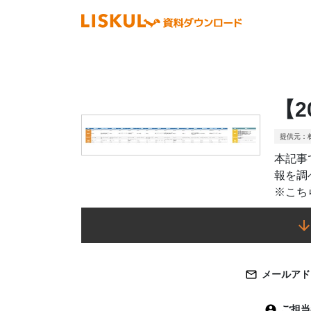
【2
提供元：株
本記事
報を調
※こち
メールアド
ご担当