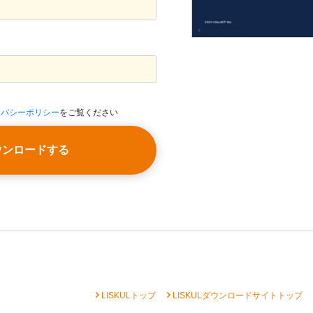
イバシーポリシー
をご覧ください
ウンロードする
chevron_right
chevron_right
che
LISKULトップ
LISKULダウンロードサイトトップ