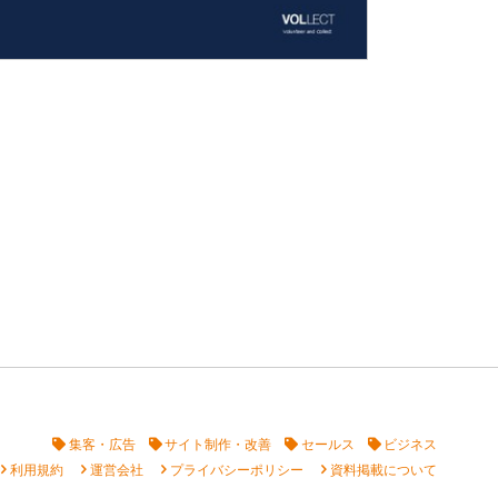
集客・広告
サイト制作・改善
セールス
ビジネス
vron_right
chevron_right
chevron_right
chevron_right
利用規約
運営会社
プライバシーポリシー
資料掲載について