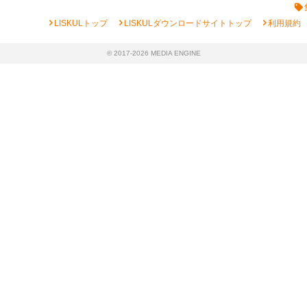
chevron_right
chevron_right
chevron_right
LISKULトップ
LISKULダウンロードサイトトップ
利用規約
© 2017-2026 MEDIA ENGINE