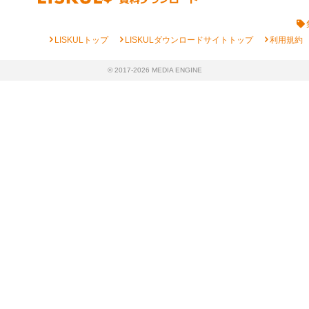
chevron_right
chevron_right
chevron_right
LISKULトップ
LISKULダウンロードサイトトップ
利用規約
© 2017-2026 MEDIA ENGINE