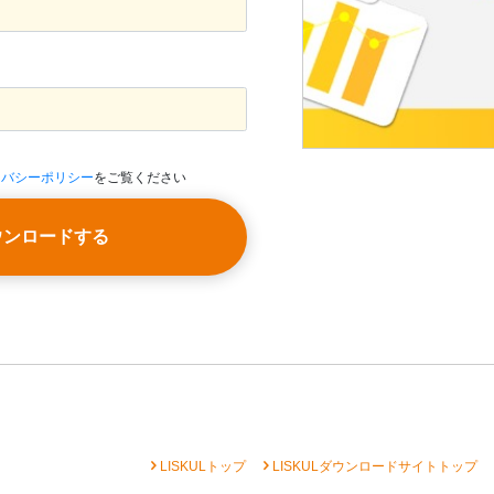
イバシーポリシー
をご覧ください
ウンロードする
chevron_right
chevron_right
che
LISKULトップ
LISKULダウンロードサイトトップ