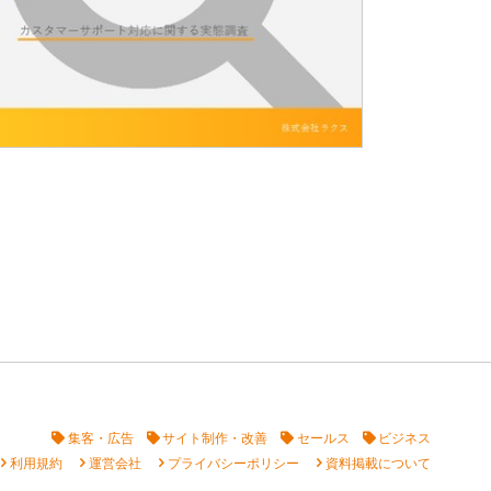
集客・広告
サイト制作・改善
セールス
ビジネス
vron_right
chevron_right
chevron_right
chevron_right
利用規約
運営会社
プライバシーポリシー
資料掲載について