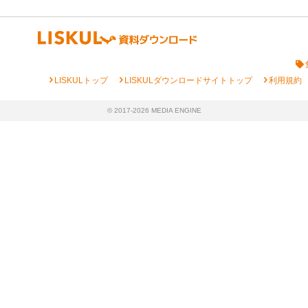
chevron_right
chevron_right
chevron_right
LISKULトップ
LISKULダウンロードサイトトップ
利用規約
© 2017-2026 MEDIA ENGINE