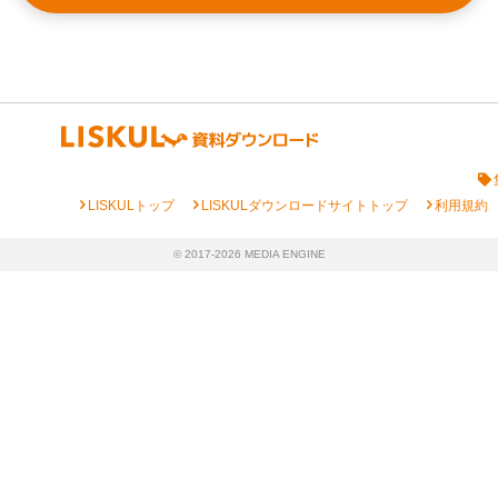
chevron_right
chevron_right
chevron_right
LISKULトップ
LISKULダウンロードサイトトップ
利用規約
© 2017-2026 MEDIA ENGINE