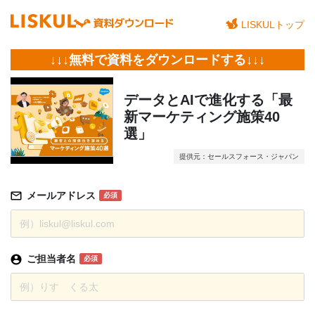
LISKULトップ
↓↓↓無料で資料をダウンロードする↓↓↓
データとAIで進化する「最
新マーケティング施策40
選」
提供元：セールスフォース・ジャパン
メールアドレス
必須
ご担当者名
必須