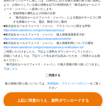
資料のダウンロードに際しては、LISKULにおける個人情報の取り扱い規程に
より、お預かりしている個人情報を以下の利用目的で「株式会社セールスフ
ォース・ジャパン」へ提供いたします。
登録情報の属性および内容の分析
「株式会社セールスフォース・ジャパン」による製品やサービスに関
する情報のメール、電話、郵送でのご案内
■株式会社セールスフォース・ジャパン プライバシーに関する声明
https://www.salesforce.com/jp/company/privacy/
■株式会社セールスフォース・ジャパン 個人情報保護基本方針
https://www.salesforce.com/jp/company/personalinfo/
■株式会社セールスフォース・ジャパン 個人情報利用についての通知
https://www.salesforce.com/jp/company/privacy-notification-a3/
ご同意いただけましたら、下記より資料をダウンロードしてください。
詳細につきましては、下記リンク先を必ずお読みいただき、ご同意の上お進
みください。
「株式会社セールスフォース・ジャパン」の個人情報の取り扱いにつきまし
ては
こちら
同意する
個人情報の取り扱いについては、
利用規約
、
プライバシーポリシー
をご覧く
ださい
上記に同意のうえ、資料ダウンロードする