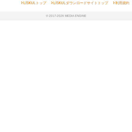
chevron_right
chevron_right
chevron_right
LISKULトップ
LISKULダウンロードサイトトップ
利用規約
© 2017-2026 MEDIA ENGINE