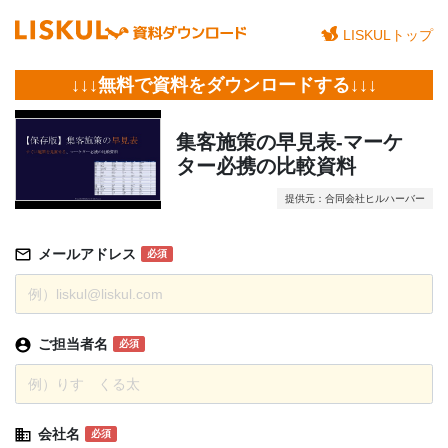
LISKULトップ
↓↓↓無料で資料をダウンロードする↓↓↓
集客施策の早見表-マーケ
ター必携の比較資料
提供元：合同会社ヒルハーバー
メールアドレス
必須
ご担当者名
必須
会社名
必須