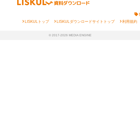
chevron_right
chevron_right
chevron_right
LISKULトップ
LISKULダウンロードサイトトップ
利用規約
© 2017-2026 MEDIA ENGINE