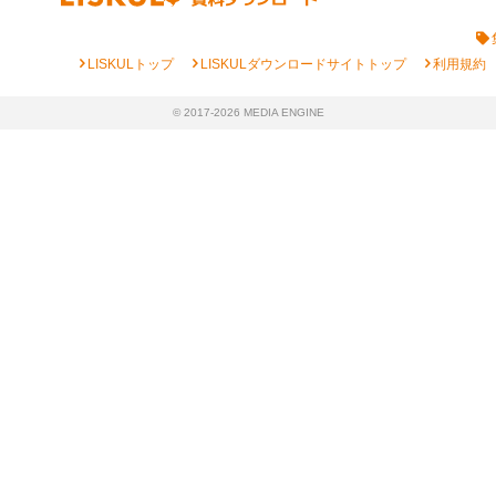
chevron_right
chevron_right
chevron_right
LISKULトップ
LISKULダウンロードサイトトップ
利用規約
© 2017-2026 MEDIA ENGINE