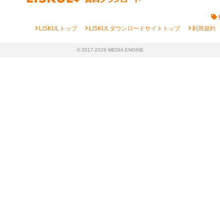
chevron_right
chevron_right
chevron_right
LISKULトップ
LISKULダウンロードサイトトップ
利用規約
© 2017-2026 MEDIA ENGINE