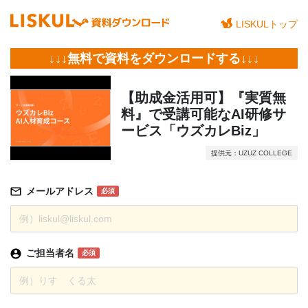
LISKULトップ
↓↓↓無料で資料をダウンロードする↓↓↓
【助成金活用可】『実質無
料』で受講可能なAI研修サ
ービス「ウズカレBiz」
提供元：UZUZ COLLEGE
メールアドレス
必須
ご担当者名
必須