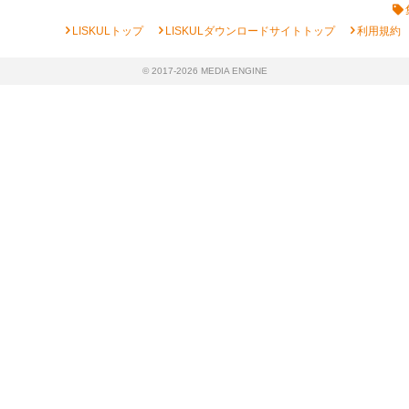
chevron_right
chevron_right
chevron_right
LISKULトップ
LISKULダウンロードサイトトップ
利用規約
© 2017-2026 MEDIA ENGINE