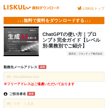
LISKULトップ
↓↓↓無料で資料をダウンロードする↓↓↓
ChatGPTの使い方｜プロ
ンプト完全ガイド【レベル
別‧業務別でご紹介】
提供元：フロンティア株式会社
勤務先
メール
アドレス
必須
※フリーアドレスはご遠慮いただいております
ご担当者名
必須