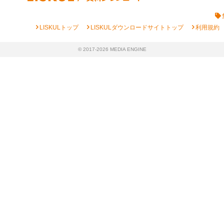
chevron_right
chevron_right
chevron_right
LISKULトップ
LISKULダウンロードサイトトップ
利用規約
© 2017-2026 MEDIA ENGINE