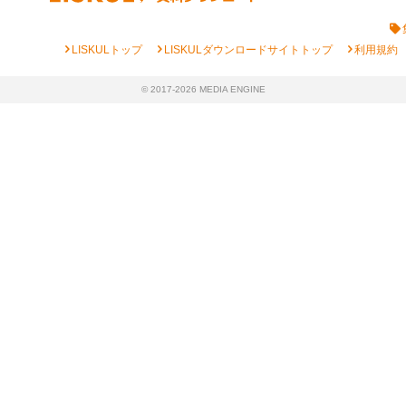
chevron_right
chevron_right
chevron_right
LISKULトップ
LISKULダウンロードサイトトップ
利用規約
© 2017-2026 MEDIA ENGINE