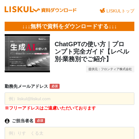
LISKULトップ
↓↓↓無料で資料をダウンロードする↓↓↓
ChatGPTの使い方｜プロ
ンプト完全ガイド【レベル
別‧業務別でご紹介】
提供元：フロンティア株式会社
勤務先
メール
アドレス
必須
※フリーアドレスはご遠慮いただいております
ご担当者名
必須