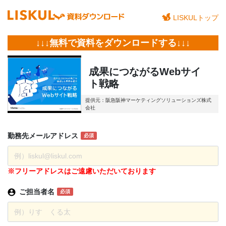
LISKULトップ
↓↓↓無料で資料をダウンロードする↓↓↓
成果につながるWebサイ
ト戦略
提供元：阪急阪神マーケティングソリューションズ株式
会社
勤務先
メール
アドレス
必須
※フリーアドレスはご遠慮いただいております
ご担当者名
必須