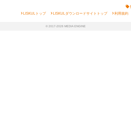
chevron_right
chevron_right
chevron_right
LISKULトップ
LISKULダウンロードサイトトップ
利用規約
© 2017-2026 MEDIA ENGINE